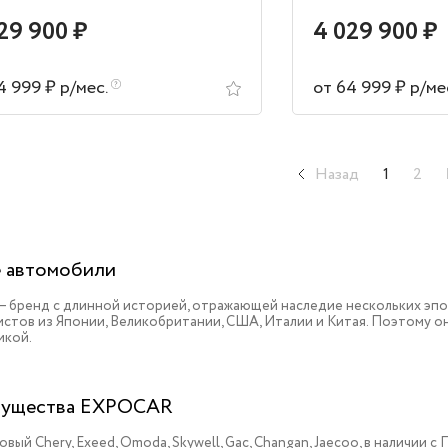
29 900 ₽
4 029 900 ₽
4 999 ₽ р/мес.
от 64 999 ₽ р/ме
Назад
1
2
 автомобили
 – бренд с длинной историей, отражающей наследие нескольких эп
истов из Японии, Великобритании, США, Италии и Китая. Поэтому 
икой.
ущества EXPOCAR
овый Chery, Exeed, Omoda, Skywell, Gac, Changan, Jaecoo, в наличии