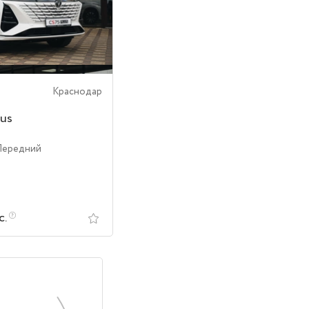
Краснодар
us
Передний
с.