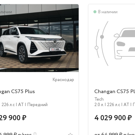
аличии
В наличии
Краснодар
gan CS75 Plus
Changan CS75 Pl
Tech
| 226 л.c
| AT
| Передний
2.0 л.
| 226 л.c
| AT
| 
29 900 ₽
4 029 900 ₽