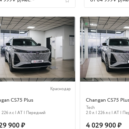
4 999 ₽ р/мес.
от 64 999 ₽ р/ме
аличии
В наличии
Краснодар
gan CS75 Plus
Changan CS75 Plu
Tech
| 226 л.c
| AT
| Передний
2.0 л.
| 226 л.c
| AT
| П
29 900 ₽
4 029 900 ₽