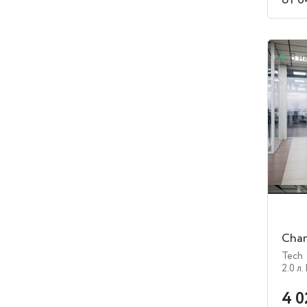
от 6
В н
Chan
Tech
2.0 л.
4 0