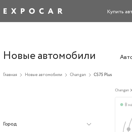
Купить ав
Новые автомобили
Авт
Главная
Новые автомобили
Changan
CS75 Plus
Changan
cl
В н
Город
Все города