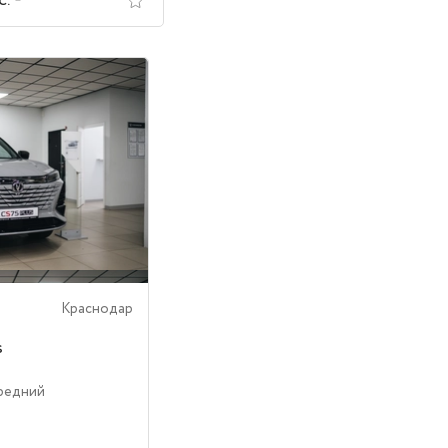
с.
Краснодар
s
ередний