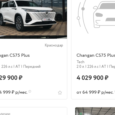
Краснодар
gan CS75 Plus
Changan CS75 Plu
Tech
| 226 л.c
| AT
| Передний
2.0 л.
| 226 л.c
| AT
| П
29 900 ₽
4 029 900 ₽
4 999 ₽ р/мес.
от 64 999 ₽ р/мес.
аличии
В наличии