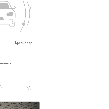
Краснодар
s
ередний