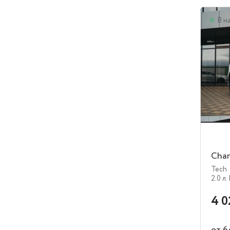
В н
Chan
Tech
2.0 л.
4 0