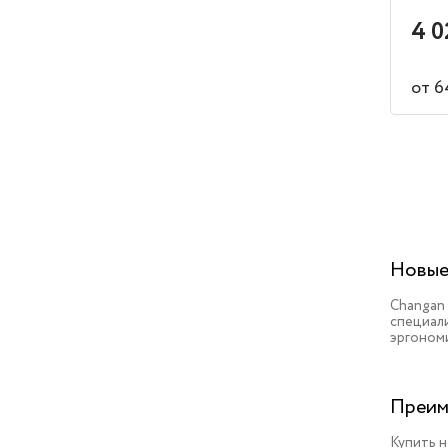
4 0
от 6
Новые
Changan
специал
эргоном
Преим
Купить н