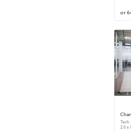
от 6
В н
Chan
Tech
2.0 л.