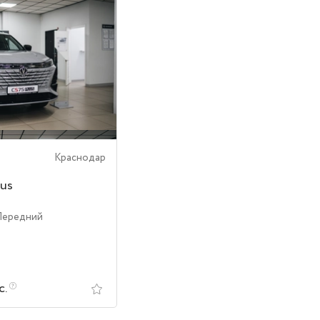
Краснодар
us
Передний
с.