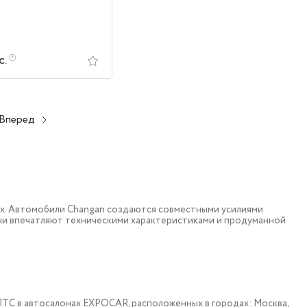
с.
Вперед
ох. Автомобили Changan создаются совместными усилиями
они впечатляют техническими характеристиками и продуманной
 c ПТС в автосалонах EXPOCAR, расположенных в городах: Москва,