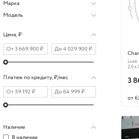
Марка
Changan
Модель
CS75 Plus
Цена, ₽
Chan
Luxe
2.0 л.
Платеж по кредиту, ₽/мес.
3 8
от 6
В н
Наличие
В наличии