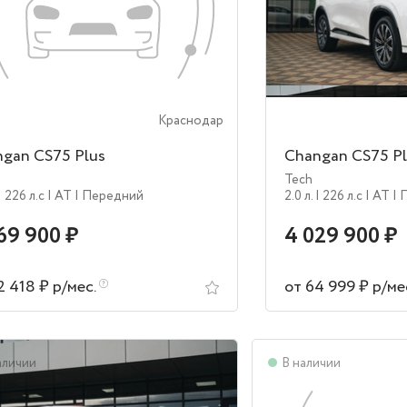
Краснодар
gan CS75 Plus
Changan CS75 Pl
Tech
| 226 л.c
| AT
| Передний
2.0 л.
| 226 л.c
| AT
| 
69 900 ₽
4 029 900 ₽
2 418 ₽ р/мес.
от 64 999 ₽ р/ме
аличии
В наличии