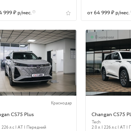
4 999 ₽ р/мес.
от 64 999 ₽ р/мес.
аличии
В наличии
Краснодар
gan CS75 Plus
Changan CS75 Pl
Tech
| 226 л.c
| AT
| Передний
2.0 л.
| 226 л.c
| AT
| 