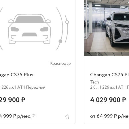
Краснодар
gan CS75 Plus
Changan CS75 Pl
Tech
| 226 л.c
| AT
| Передний
2.0 л.
| 226 л.c
| AT
| 
29 900 ₽
4 029 900 ₽
4 999 ₽ р/мес.
от 64 999 ₽ р/ме