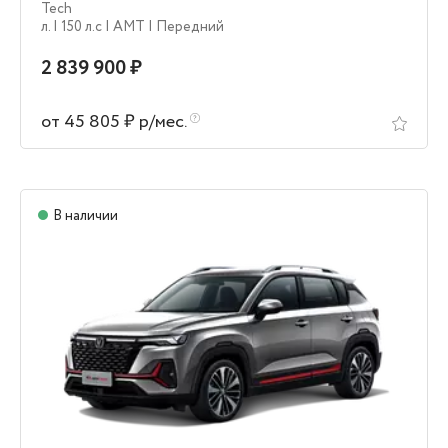
Tech
л.
| 150 л.c
| AMT
| Передний
2 839 900 ₽
от 45 805 ₽ р/мес.
В наличии