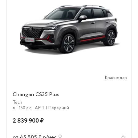
Краснодар
Changan CS35 Plus
Tech
л.
| 150 л.c
| AMT
| Передний
2 839 900 ₽
от 45 805 ₽ р/мес.