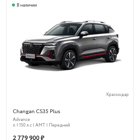
В наличии
Краснодар
Changan CS35 Plus
Advance
л.
| 150 л.c
| AMT
| Передний
2 779 900 ₽