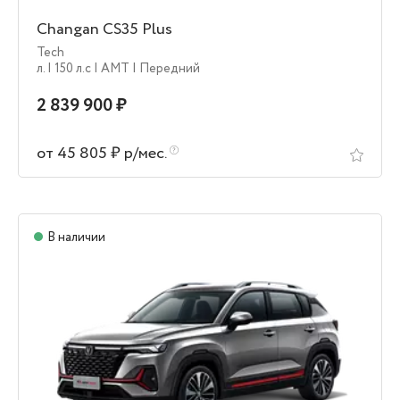
Changan CS35 Plus
Tech
л.
| 150 л.c
| AMT
| Передний
2 839 900 ₽
от 45 805 ₽ р/мес.
В наличии