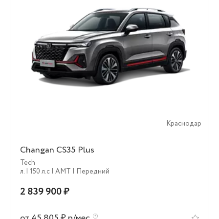
Краснодар
Changan CS35 Plus
Tech
л.
| 150 л.c
| AMT
| Передний
2 839 900 ₽
от 45 805 ₽ р/мес.