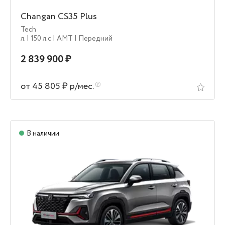
Changan CS35 Plus
Tech
л.
| 150 л.c
| AMT
| Передний
2 839 900 ₽
от 45 805 ₽ р/мес.
В наличии