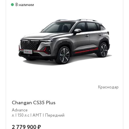
В наличии
Краснодар
Changan CS35 Plus
Advance
л.
| 150 л.c
| AMT
| Передний
2 779 900 ₽