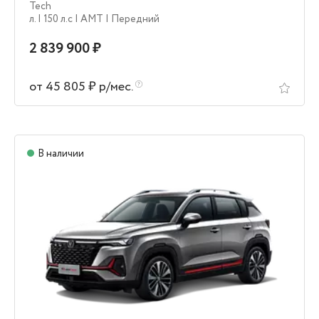
Tech
л.
| 150 л.c
| AMT
| Передний
2 839 900 ₽
от 45 805 ₽ р/мес.
В наличии