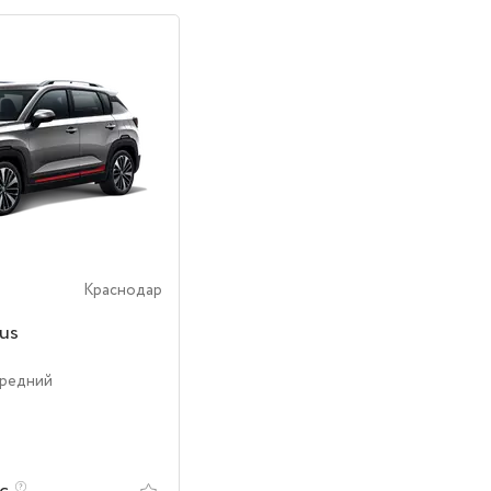
Краснодар
us
ередний