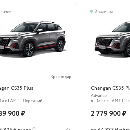
аличии
В наличии
Краснодар
gan CS35 Plus
Changan CS35 Pl
Advance
0 л.c
| AMT
| Передний
л.
| 150 л.c
| AMT
| П
39 900 ₽
2 779 900 ₽