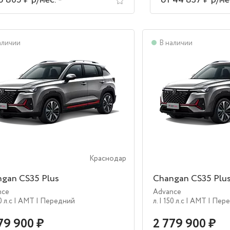
5 805 ₽ р/мес.
от 44 837 ₽ р/ме
аличии
В наличии
Краснодар
gan CS35 Plus
Changan CS35 Plu
nce
Advance
0 л.c
| AMT
| Передний
л.
| 150 л.c
| AMT
| Пер
79 900 ₽
2 779 900 ₽