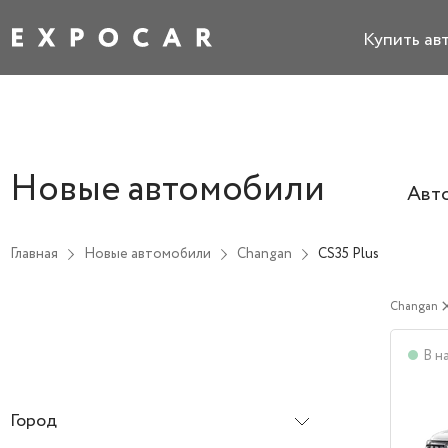
Купить ав
Новые автомобили
Авт
Главная
Новые автомобили
Changan
CS35 Plus
Changan
cl
В н
Город
Все города