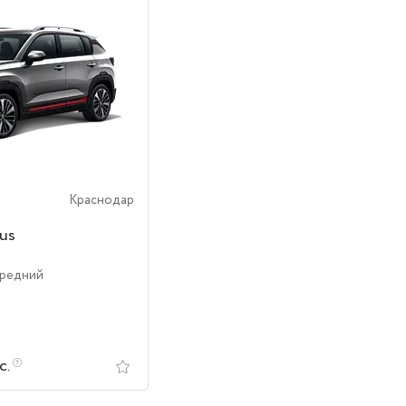
Краснодар
us
ередний
с.