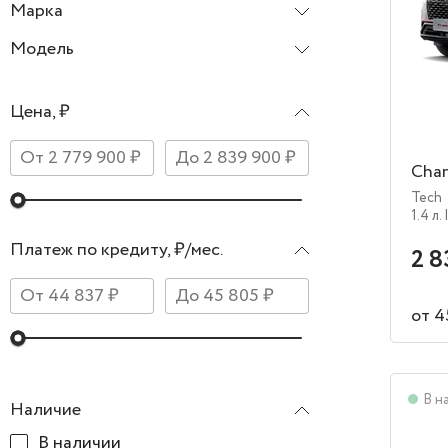
Марка
Changan
Модель
CS35 Plus
Цена, ₽
Chan
Tech
1.4 л.
Платеж по кредиту, ₽/мес.
2 8
от 4
В н
Наличие
В наличии