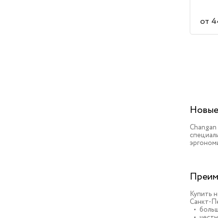
от 4
Новые
Changan
специал
эргоном
Преим
Купить н
Санкт-Пе
больш
честн