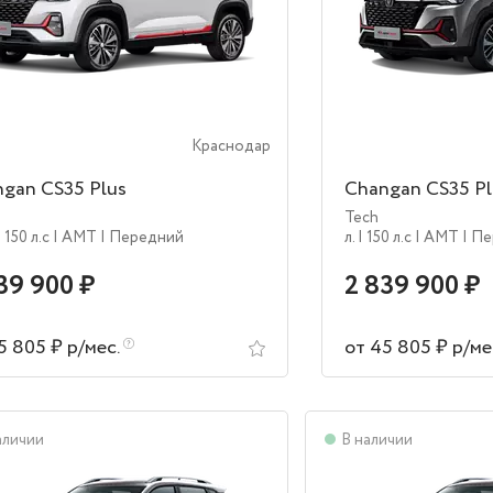
Краснодар
gan CS35 Plus
Changan CS35 Pl
Tech
| 150 л.c
| AMT
| Передний
л.
| 150 л.c
| AMT
| П
39 900 ₽
2 839 900 ₽
5 805 ₽ р/мес.
от 45 805 ₽ р/ме
аличии
В наличии