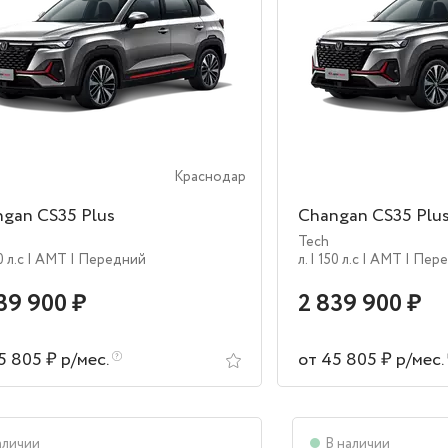
Краснодар
gan CS35 Plus
Changan CS35 Plu
Tech
0 л.c
| AMT
| Передний
л.
| 150 л.c
| AMT
| Пер
39 900 ₽
2 839 900 ₽
5 805 ₽ р/мес.
от 45 805 ₽ р/мес.
аличии
В наличии