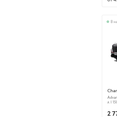
от 4
В н
Chan
Adva
л.
| 15
2 7