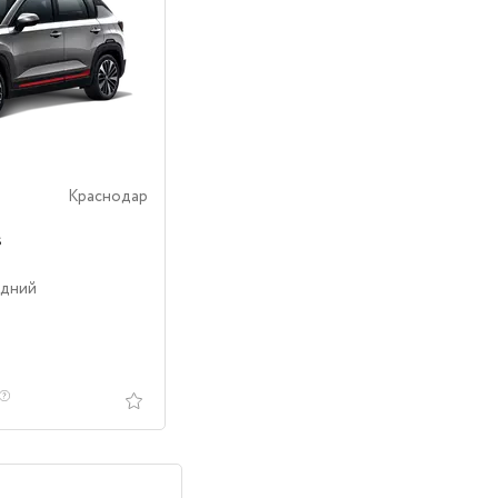
Краснодар
s
едний