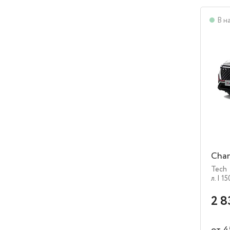
В н
Chan
Tech
л.
| 15
2 8