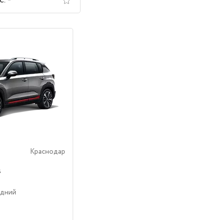
с.
Краснодар
s
едний