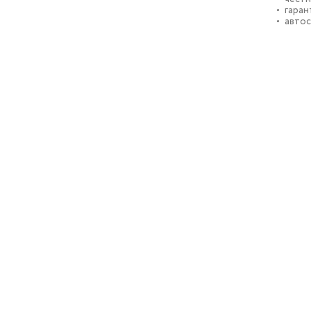
гаран
автос