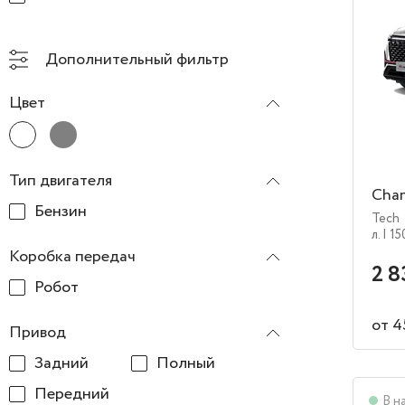
Дополнительный фильтр
Цвет
Тип двигателя
Chan
Бензин
Tech
л.
| 15
Коробка передач
2 8
Робот
от 4
Привод
Задний
Полный
Передний
В н