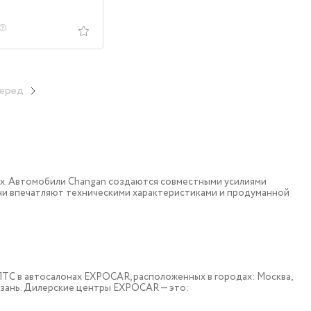
еред
ох. Автомобили Changan создаются совместными усилиями
они впечатляют техническими характеристиками и продуманной
 c ПТС в автосалонах EXPOCAR, расположенных в городах: Москва,
азань. Дилерские центры EXPOCAR — это: