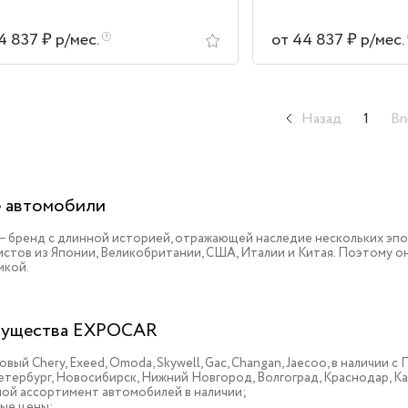
4 837 ₽ р/мес.
от 44 837 ₽ р/мес.
Назад
1
Вп
 автомобили
 – бренд с длинной историей, отражающей наследие нескольких эп
истов из Японии, Великобритании, США, Италии и Китая. Поэтому 
икой.
ущества EXPOCAR
овый Chery, Exeed, Omoda, Skywell, Gac, Changan, Jaecoo, в наличии
тербург, Новосибирск, Нижний Новгород, Волгоград, Краснодар, К
ой ассортимент автомобилей в наличии;
ые цены;