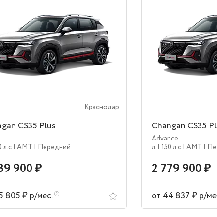
Краснодар
gan CS35 Plus
Changan CS35 Pl
Advance
0 л.c
| AMT
| Передний
л.
| 150 л.c
| AMT
| П
39 900 ₽
2 779 900 ₽
5 805 ₽ р/мес.
от 44 837 ₽ р/ме