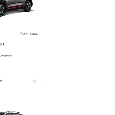
Краснодар
us
ередний
с.